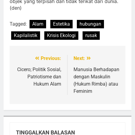
objek yang terpisah dan tidak terikat dari dunia.
(den)
Tagged:
Alam
Estetika
hubungan
Kapilalistik
Krisis Ekologi
rusak
Previous:
Next:
Navigasi
pos
Cicero; Politik Sosial,
Manusia Berhadapan
Patriotisme dan
dengan Maskulin
Hukum Alam
(Hukum Rimba) atau
Feminim
TINGGALKAN BALASAN