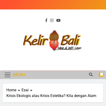
Skip
to
content
KELIR BALI
Kabar di Balik Peristiwa
MENU
Home
Esai
Krisis Ekologis atau Krisis Estetika? Kita dengan Alam