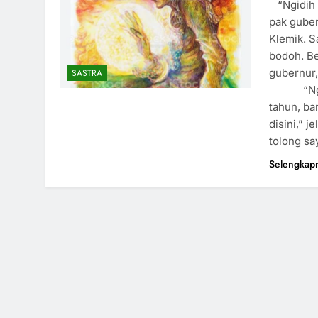
“Ngidih o
pak guber
Klemik. S
bodoh. Be
gubernur,
SASTRA
“Ngidih 
tahun, ba
disini,” 
tolong sa
Selengkap