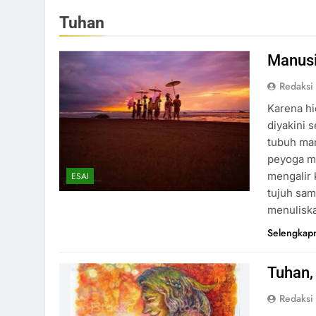
Tuhan
Manus
Redaksi
Karena hi
diyakini 
tubuh man
peyoga m
mengalir 
ESAI
tujuh sam
menulisk
Selengkap
Tuhan,
Redaksi