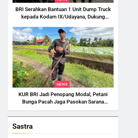
BRI Serahkan Bantuan 1 Unit Dump Truck
kepada Kodam IX/Udayana, Dukung
Pengelolaan Sampah di Bali
NEWS
KUR BRI Jadi Penopang Modal, Petani
Bunga Pacah Jaga Pasokan Sarana
Upacara di Tengah Fluktuasi Harga dan
Tantangan Cuaca
Sastra