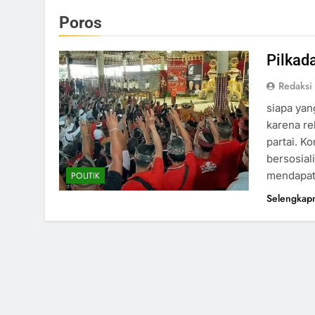
Poros
Pilkad
Redaksi
siapa yan
karena re
partai. K
bersosiali
mendapat
POLITIK
Selengkap