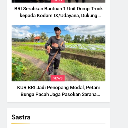
BRI Serahkan Bantuan 1 Unit Dump Truck
kepada Kodam IX/Udayana, Dukung
Pengelolaan Sampah di Bali
NEWS
KUR BRI Jadi Penopang Modal, Petani
Bunga Pacah Jaga Pasokan Sarana
Upacara di Tengah Fluktuasi Harga dan
Tantangan Cuaca
Sastra