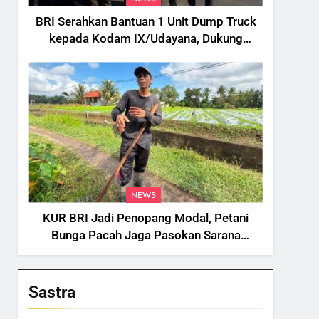
BRI Serahkan Bantuan 1 Unit Dump Truck
kepada Kodam IX/Udayana, Dukung
Pengelolaan Sampah di Bali
NEWS
KUR BRI Jadi Penopang Modal, Petani
Bunga Pacah Jaga Pasokan Sarana
Upacara di Tengah Fluktuasi Harga dan
Tantangan Cuaca
Sastra