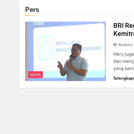
Pers
BRI Re
Kemitr
Redaksi
Hery jug
dan meny
yang berl
NEWS
Selengkap