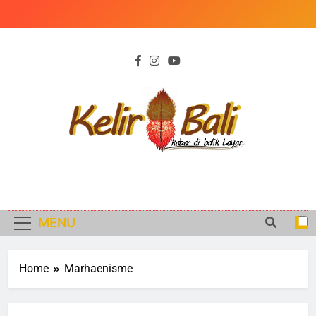
Skip
to
content
KELIR BALI
Kabar di Balik Peristiwa
MENU
Home
Marhaenisme