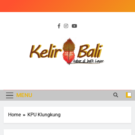
Skip
to
content
KELIR BALI
Kabar di Balik Peristiwa
MENU
Home
KPU Klungkung