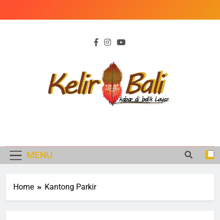
Skip
to
content
KELIR BALI
Kabar di Balik Peristiwa
MENU
Home
Kantong Parkir