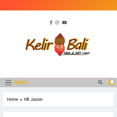
Skip
to
content
KELIR BALI
Kabar di Balik Peristiwa
MENU
Home
HB Jassin